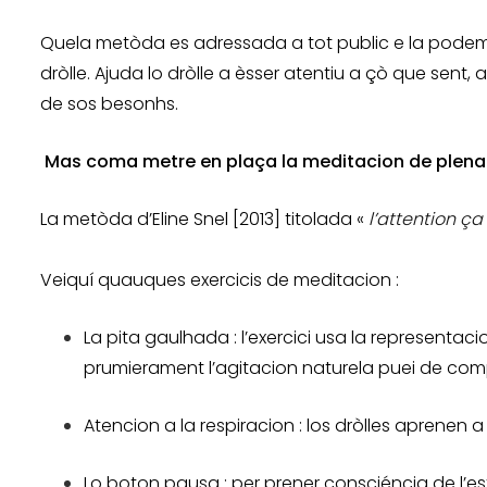
Quela metòda es adressada a tot public e la podem tr
dròlle. Ajuda lo dròlle a èsser atentiu a çò que sent, a
de sos besonhs.
Mas coma metre en plaça la meditacion de plena 
La metòda d’Eline Snel [2013] titolada «
l’attention ç
Veiquí quauques exercicis de meditacion :
La pita gaulhada : l’exercici usa la representac
prumierament l’agitacion naturela puei de comp
Atencion a la respiracion : los dròlles aprenen 
Lo boton pausa : per prener consciéncia de l’est