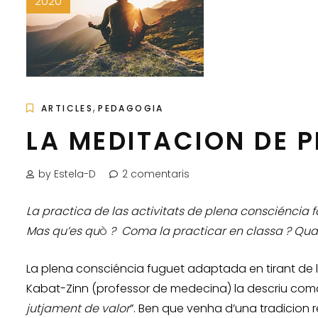
2020
,
ARTICLES
PEDAGOGIA
LA MEDITACION DE 
by Estela-D
2 comentaris
La practica de las activitats de plena consciéncia
Mas qu’es qu
ò
? Coma la practicar en classa ? Quau
La plena consciéncia fuguet adaptada en tirant de 
Kabat-Zinn (professor de medecina) la descriu coma
jutjament de valor
”. Ben que venha d’una tradicion 