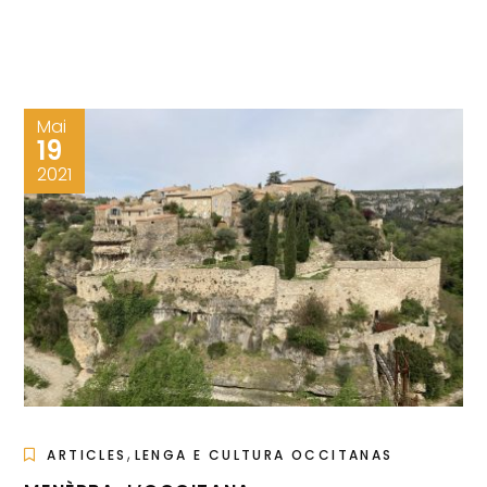
Mai
19
2021
,
ARTICLES
LENGA E CULTURA OCCITANAS