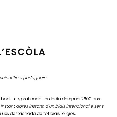
L’ESCÒLA
scientific e pedagogic.
u bodisme, praticadas en India dempuei 2500 ans.
nstant apres instant, d’un biais intencional e sens
uei, destachada de tot biais religios.