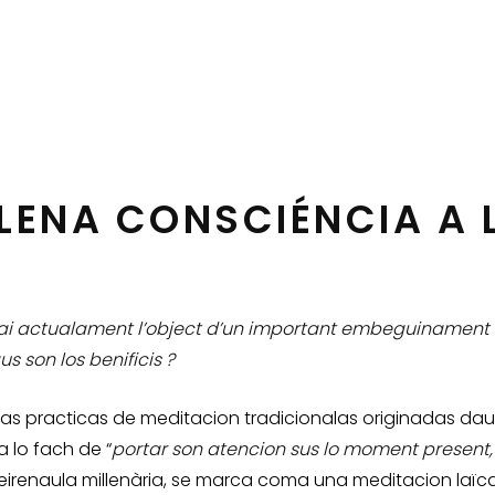
PLENA CONSCIÉNCIA A 
 fai actualament l’object d’un important embeguinament 
s son los benificis ?
las practicas de meditacion tradicionalas originadas da
 lo fach de “
portar son atencion sus lo moment present, i
reirenaula millenària, se marca coma una meditacion laïca 