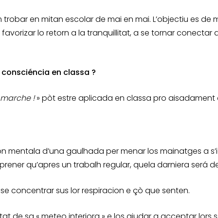
obar en mitan escolar de mai en mai. L’objectiu es de me
 favorizar lo retorn a la tranquillitat, a se tornar conectar
consciéncia en classa ?
a marche !
» pòt estre aplicada en classa pro aisadament 
ion mentala d’una gaulhada per menar los mainatges a s’id
rener qu’apres un trabalh regular, quela darniera será de
a se concentrar sus lor respiracion e çò que senten.
at de sa « meteo interiora » e los ajudar a acceptar lors 